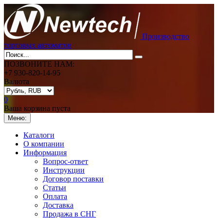
Производство
торговых автоматов
ПОЗВОНИТЕ НАМ:
+7 930-820-14-95
Валюта
0
Ваша корзина пуста
Меню:
Каталоги
О компании
Информация
Вопрос-ответ
Инструкции
Договор поставки
Статьи
Оплата
Доставка
Продажа в СНГ