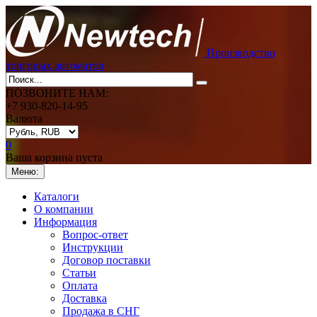
Производство
торговых автоматов
ПОЗВОНИТЕ НАМ:
+7 930-820-14-95
Валюта
0
Ваша корзина пуста
Меню:
Каталоги
О компании
Информация
Вопрос-ответ
Инструкции
Договор поставки
Статьи
Оплата
Доставка
Продажа в СНГ