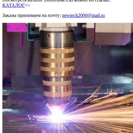
КАТАЛОГ
>>
Заказы принимаем на почту:
newtech
2000@
mail
.
ru