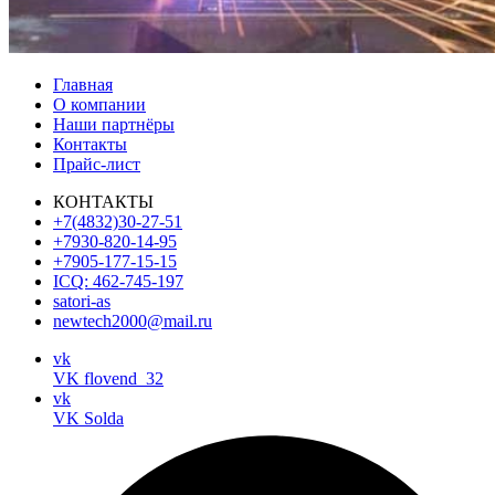
Главная
О компании
Наши партнёры
Контакты
Прайс-лист
КОНТАКТЫ
+7(4832)30-27-51
+7930-820-14-95
+7905-177-15-15
ICQ: 462-745-197
satori-as
newtech2000@mail.ru
vk
VK flovend_32
vk
VK Solda