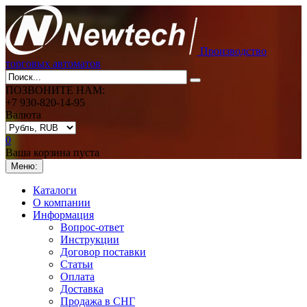
Производство
торговых автоматов
ПОЗВОНИТЕ НАМ:
+7 930-820-14-95
Валюта
0
Ваша корзина пуста
Меню:
Каталоги
О компании
Информация
Вопрос-ответ
Инструкции
Договор поставки
Статьи
Оплата
Доставка
Продажа в СНГ